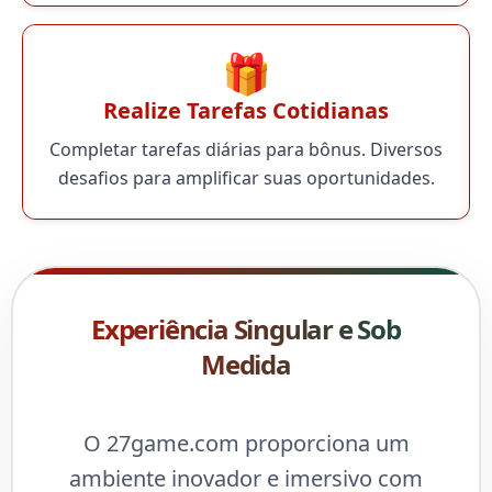
🎁
Realize Tarefas Cotidianas
Completar tarefas diárias para bônus. Diversos
desafios para amplificar suas oportunidades.
Experiência Singular e Sob
Medida
O 27game.com proporciona um
ambiente inovador e imersivo com